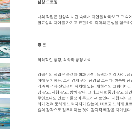
심상 드로잉
나의 작업은 일상의 시간 속에서 자연을 바라보고 그 속
질료성의 차이를 가지고 표현하며 회화의 본성을 탐구하
평 론
회화적인 풍경
,
회화와 풍경 사이
김혜선의 작업은 풍경과 회화 사이
,
풍경과 지각 사이
,
풍
이에 위치하는
,
그런 경계 위의 풍경을 그린다
.
한쪽에 풍
각과 해석과 선입견이 위치해 있는
.
재현적인 그림이다
....
강 같고
,
지형 같고
,
빙하 같다
.
그리고 내면풍경 같고 심
무엇보다도 안료의 물성이 두드러져 보인다
.
대형 나이프
리가 전혀 둔하게 느껴지지가 않는데
,
빠르고 느리게 흐
흡의 감각으로 갈무리하는 것이 감각적 쾌감을 자아낸다
.