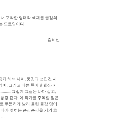
에서 포착한 형태와 색채를 물감의
는 드로잉이다
.
김혜선
경과 해석 사이
,
풍경과 선입견 사
경이
,
그리고 다른 쪽에 회화와 지
............
그렇게 그림은 바다 같고
,
연풍경 같다
.
이 작가를 주목할 점은
로 두툼하게 발라 올린 물감 덩어
르다가 맺히는 순간순간을 거의 호
 ....