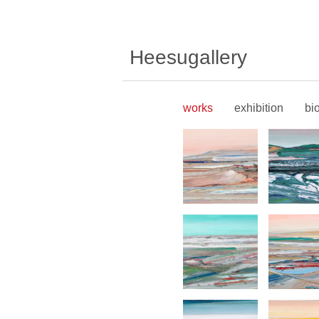
Heesugallery
works
exhibition
bi